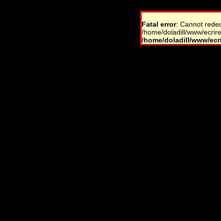
Fatal error
: Cannot rede
/home/doladill/www/ecrire
/home/doladill/www/ecri